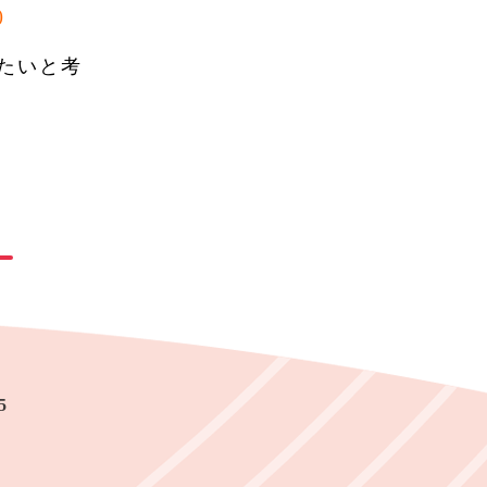
)
たいと考
5
8
9