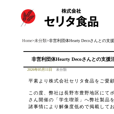
Home
>
未分類
>
非営利団体Hearty Decoさんとの支
非営利団体Hearty Decoさんとの支援
2026年05月11日
未分類
平素より株式会社セリタ食品をご愛
この度、弊社は長野市豊野地区にてボラ
さん開催の「学生喫茶」へ弊社製品
諸事情により解像度低めで掲載して